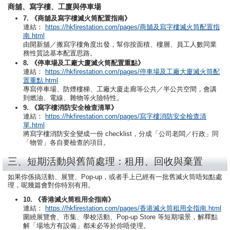
商舖、寫字樓、工廈與停車場
7. 《商舖及寫字樓滅火筒配置指南》
連結：
https://hkfirestation.com/pages/商舖及寫字樓滅火筒配置指
南.html
由開新舖／搬寫字樓角度出發，幫你按面積、樓層、員工人數同業
務性質諗基本配置思路。
8. 《停車場及工廠大廈滅火筒配置重點》
連結：
https://hkfirestation.com/pages/停車場及工廠大廈滅火筒配
置重點.html
專寫停車場、防煙樓梯、工廠大廈走廊等公共／半公共空間，會講
到燃油、電線、雜物等火險特性。
9. 《寫字樓消防安全檢查清單》
連結：
https://hkfirestation.com/pages/寫字樓消防安全檢查清
單.html
將寫字樓消防安全變成一份 checklist，分成「公司老闆／行政」同
「物管」各自要檢查的項目。
三、短期活動與舊筒處理：租用、回收與棄置
如果你係搞活動、展覽、Pop-up，或者手上已經有一批舊滅火筒唔知點處
理，呢幾篇會對你特別有用。
10. 《香港滅火筒租用全指南》
連結：
https://hkfirestation.com/pages/香港滅火筒租用全指南.html
圍繞展覽會、市集、學校活動、Pop-up Store 等短期場景，解釋點
解「場地方有設備」都未必等於你唔使理。