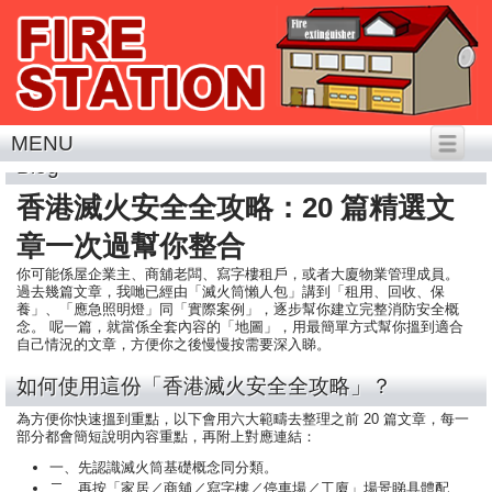
MENU
Blog
香港滅火安全全攻略：20 篇精選文
章一次過幫你整合
你可能係屋企業主、商舖老闆、寫字樓租戶，或者大廈物業管理成員。
過去幾篇文章，我哋已經由「滅火筒懶人包」講到「租用、回收、保
養」、「應急照明燈」同「實際案例」，逐步幫你建立完整消防安全概
念。 呢一篇，就當係全套內容的「地圖」，用最簡單方式幫你搵到適合
自己情況的文章，方便你之後慢慢按需要深入睇。
如何使用這份「香港滅火安全全攻略」？
為方便你快速搵到重點，以下會用六大範疇去整理之前 20 篇文章，每一
部分都會簡短說明內容重點，再附上對應連結：
一、先認識滅火筒基礎概念同分類。
二、再按「家居／商舖／寫字樓／停車場／工廈」場景睇具體配