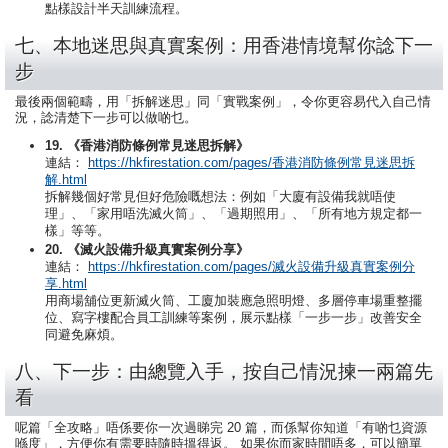
點樣設計半天訓練流程。
七、本地迷思與真實案例：用香港情境幫你諗下一
步
最後兩個範疇，用「拆解迷思」同「實戰案例」，令你更容易代入自己情
況，諗清楚下一步可以做啲乜。
19. 《香港消防條例常見迷思拆解》
連結：
https://hkfirestation.com/pages/香港消防條例常見迷思拆
解.html
拆解幾個好常見但好危險嘅想法：例如「大廈有設備我就唔使
理」、「家用唔洗滅火筒」、「過期照用」、「所有地方規定都一
樣」等等。
20. 《滅火設備升級真實案例分享》
連結：
https://hkfirestation.com/pages/滅火設備升級真實案例分
享.html
用商場舖位更新滅火筒、工廈加裝應急照明燈、多層停車場重整擺
位、寫字樓配合員工訓練等案例，展示點樣「一步一步」改善安全
同避免麻煩。
八、下一步：由總覽入手，按自己情況揀一兩篇先
看
呢篇「全攻略」唔係要你一次過睇完 20 篇，而係幫你知道「有啲乜資源
喺度」，方便你有需要時隨時搵得返。 如果你而家時間唔多，可以簡單