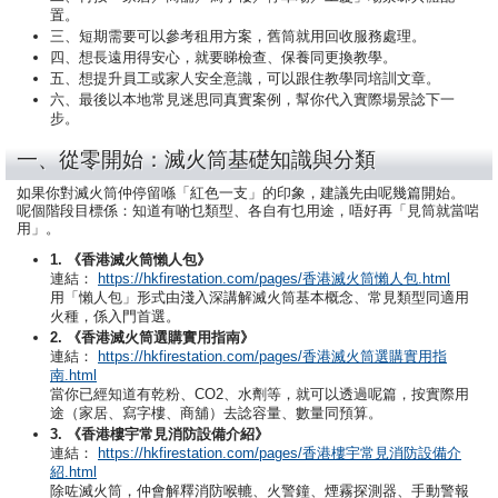
置。
三、短期需要可以參考租用方案，舊筒就用回收服務處理。
四、想長遠用得安心，就要睇檢查、保養同更換教學。
五、想提升員工或家人安全意識，可以跟住教學同培訓文章。
六、最後以本地常見迷思同真實案例，幫你代入實際場景諗下一
步。
一、從零開始：滅火筒基礎知識與分類
如果你對滅火筒仲停留喺「紅色一支」的印象，建議先由呢幾篇開始。
呢個階段目標係：知道有啲乜類型、各自有乜用途，唔好再「見筒就當啱
用」。
1. 《香港滅火筒懶人包》
連結：
https://hkfirestation.com/pages/香港滅火筒懶人包.html
用「懶人包」形式由淺入深講解滅火筒基本概念、常見類型同適用
火種，係入門首選。
2. 《香港滅火筒選購實用指南》
連結：
https://hkfirestation.com/pages/香港滅火筒選購實用指
南.html
當你已經知道有乾粉、CO2、水劑等，就可以透過呢篇，按實際用
途（家居、寫字樓、商舖）去諗容量、數量同預算。
3. 《香港樓宇常見消防設備介紹》
連結：
https://hkfirestation.com/pages/香港樓宇常見消防設備介
紹.html
除咗滅火筒，仲會解釋消防喉轆、火警鐘、煙霧探測器、手動警報