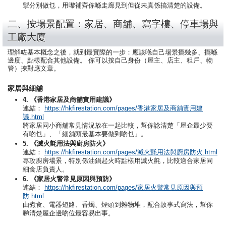
掣分別做乜，用嚟補齊你喺走廊見到但從未真係搞清楚的設備。
二、按場景配置：家居、商舖、寫字樓、停車場與
工廠大廈
理解咗基本概念之後，就到最實際的一步：應該喺自己場景擺幾多、擺喺
邊度、點樣配合其他設備。 你可以按自己身份（屋主、店主、租戶、物
管）揀對應文章。
家居與細舖
4. 《香港家居及商舖實用建議》
連結：
https://hkfirestation.com/pages/香港家居及商舖實用建
議.html
將家居同小商舖常見情況放在一起比較，幫你諗清楚「屋企最少要
有啲乜」、「細舖頭最基本要做到啲乜」。
5. 《滅火氈用法與廚房防火》
連結：
https://hkfirestation.com/pages/滅火氈用法與廚房防火.html
專攻廚房場景，特別係油鍋起火時點樣用滅火氈，比較適合家居同
細食店負責人。
6. 《家居火警常見原因與預防》
連結：
https://hkfirestation.com/pages/家居火警常見原因與預
防.html
由煮食、電器短路、香燭、煙頭到雜物堆，配合故事式寫法，幫你
睇清楚屋企邊啲位最容易出事。