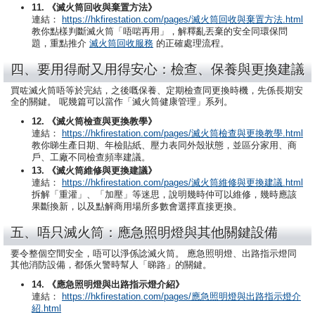
11. 《滅火筒回收與棄置方法》
連結：
https://hkfirestation.com/pages/滅火筒回收與棄置方法.html
教你點樣判斷滅火筒「唔啱再用」，解釋亂丟棄的安全同環保問
題，重點推介
滅火筒回收服務
的正確處理流程。
四、要用得耐又用得安心：檢查、保養與更換建議
買咗滅火筒唔等於完結，之後嘅保養、定期檢查同更換時機，先係長期安
全的關鍵。 呢幾篇可以當作「滅火筒健康管理」系列。
12. 《滅火筒檢查與更換教學》
連結：
https://hkfirestation.com/pages/滅火筒檢查與更換教學.html
教你睇生產日期、年檢貼紙、壓力表同外殼狀態，並區分家用、商
戶、工廠不同檢查頻率建議。
13. 《滅火筒維修與更換建議》
連結：
https://hkfirestation.com/pages/滅火筒維修與更換建議.html
拆解「重灌」、「加壓」等迷思，說明幾時仲可以維修，幾時應該
果斷換新，以及點解商用場所多數會選擇直接更換。
五、唔只滅火筒：應急照明燈與其他關鍵設備
要令整個空間安全，唔可以淨係諗滅火筒。 應急照明燈、出路指示燈同
其他消防設備，都係火警時幫人「睇路」的關鍵。
14. 《應急照明燈與出路指示燈介紹》
連結：
https://hkfirestation.com/pages/應急照明燈與出路指示燈介
紹.html