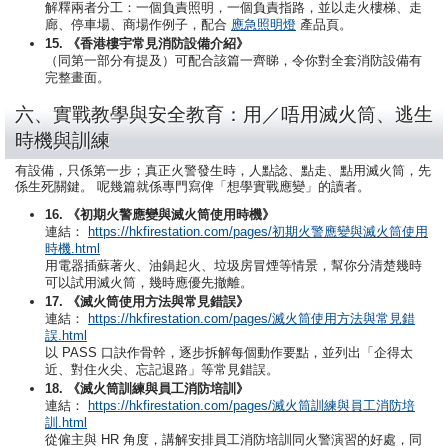
解釋兩者分工：一個負責照明，一個負責指路，並以走火樓梯、走
廊、停車場、商場作例子，配合
應急照明燈
產品頁。
15. 《香港樓宇常見消防設備介紹》
（同第一部分有提及）可配合該篇一齊睇，令你對全套消防設備有
完整畫面。
六、實戰教學與安全教育：用／唔用滅火筒、逃生
時機與訓練
有設備，只係第一步；真正火警發生時，人點諗、點走、點用滅火筒，先
係生死關鍵。 呢幾篇就係專門寫俾「想學實戰應變」的讀者。
16. 《初期火警應變與滅火筒使用時機》
連結：
https://hkfirestation.com/pages/初期火警應變與滅火筒使用
時機.html
用電器插蘇著火、油鍋起火、垃圾房冒煙等情景，幫你分清楚幾時
可以試用滅火筒，幾時應優先撤離。
17. 《滅火筒使用方法與常見錯誤》
連結：
https://hkfirestation.com/pages/滅火筒使用方法與常見錯
誤.html
以 PASS 口訣作骨幹，逐步拆解每個動作要點，並列出「企得太
近、對住火尖、忘記退路」等常見錯誤。
18. 《滅火筒訓練與員工消防培訓》
連結：
https://hkfirestation.com/pages/滅火筒訓練與員工消防培
訓.html
從僱主與 HR 角度，講解安排員工消防培訓同火警演習的好處，同