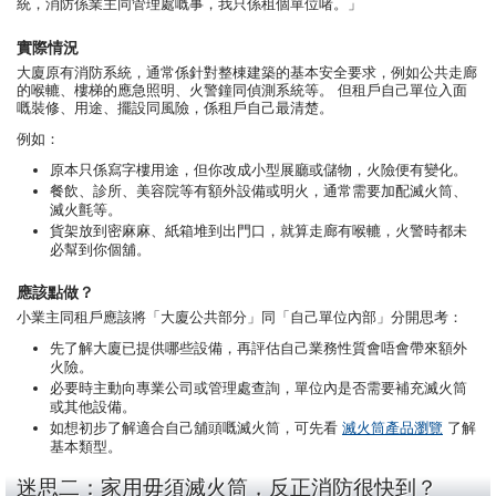
統，消防係業主同管理處嘅事，我只係租個單位啫。」
實際情況
大廈原有消防系統，通常係針對整棟建築的基本安全要求，例如公共走廊
的喉轆、樓梯的應急照明、火警鐘同偵測系統等。 但租戶自己單位入面
嘅裝修、用途、擺設同風險，係租戶自己最清楚。
例如：
原本只係寫字樓用途，但你改成小型展廳或儲物，火險便有變化。
餐飲、診所、美容院等有額外設備或明火，通常需要加配滅火筒、
滅火氈等。
貨架放到密麻麻、紙箱堆到出門口，就算走廊有喉轆，火警時都未
必幫到你個舖。
應該點做？
小業主同租戶應該將「大廈公共部分」同「自己單位內部」分開思考：
先了解大廈已提供哪些設備，再評估自己業務性質會唔會帶來額外
火險。
必要時主動向專業公司或管理處查詢，單位內是否需要補充滅火筒
或其他設備。
如想初步了解適合自己舖頭嘅滅火筒，可先看
滅火筒產品瀏覽
了解
基本類型。
迷思二：家用毋須滅火筒，反正消防很快到？