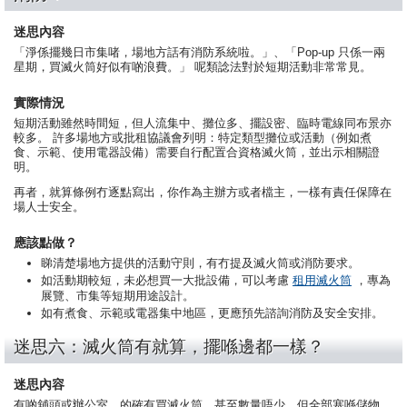
迷思內容
「淨係擺幾日市集啫，場地方話有消防系統啦。」、「Pop-up 只係一兩
星期，買滅火筒好似有啲浪費。」 呢類諗法對於短期活動非常常見。
實際情況
短期活動雖然時間短，但人流集中、攤位多、擺設密、臨時電線同布景亦
較多。 許多場地方或批租協議會列明：特定類型攤位或活動（例如煮
食、示範、使用電器設備）需要自行配置合資格滅火筒，並出示相關證
明。
再者，就算條例冇逐點寫出，你作為主辦方或者檔主，一樣有責任保障在
場人士安全。
應該點做？
睇清楚場地方提供的活動守則，有冇提及滅火筒或消防要求。
如活動期較短，未必想買一大批設備，可以考慮
租用滅火筒
，專為
展覽、市集等短期用途設計。
如有煮食、示範或電器集中地區，更應預先諮詢消防及安全安排。
迷思六：滅火筒有就算，擺喺邊都一樣？
迷思內容
有啲舖頭或辦公室，的確有買滅火筒，甚至數量唔少，但全部塞喺儲物