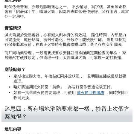
迷思內容
呢個係最普遍、亦最危險嘅迷思之一。 不少舖頭、寫字樓、甚至屋企都
會有「陪著你十年」嘅滅火筒，因為外表睇落去仲好好、又冇用過，就當
佢一定用得。
實際情況
滅火筒屬於受壓容器，亦有滅火劑本身的有效期。 隨住時間，內部壓力
可能流失、乾粉結塊、密封件老化，外殼亦可能慢慢生鏽。 過期或長期
冇保養嘅滅火筒，在真正火警時有機會噴唔出嘢，甚至存在安全風險。
商戶同物業管理，一般需要按要求安排註冊承辦商定期檢查同年檢； 家
居雖然冇硬性規定，但道理一樣：太舊嘅滅火筒，可靠度一定打折扣。
應該點做？
定期檢查壓力表、年檢貼紙同外殼狀況，一見明顯生鏽或過期就要
處理。
唔好將過期滅火筒當「裝飾」，亦唔好當作普通垃圾丟掉。
如有一批舊滅火筒需要處理，可使用
滅火筒回收服務
，同時安排回
收同更換。
迷思四：所有場地消防要求都一樣，抄番上次個方
案就得？
迷思內容