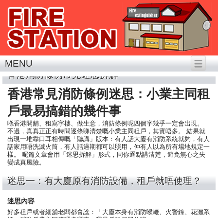
MENU
香港消防條例常見迷思拆解
香港常見消防條例迷思：小業主同租
戶最易搞錯的幾件事
喺香港開舖、租寫字樓、做生意，消防條例呢四個字幾乎一定會出現。
不過，真真正正有時間逐條睇清楚嘅小業主同租戶，其實唔多。 結果就
出現一堆靠口耳相傳嘅「聽講」版本：有人話大廈有消防系統就夠，有人
話家用唔洗滅火筒，有人話過期都可以照用，仲有人以為所有場地規定一
樣。 呢篇文章會用「迷思拆解」形式，同你逐點講清楚，避免無心之失
變成真風險。
迷思一：有大廈原有消防設備，租戶就唔使理？
迷思內容
好多租戶或者細舖老闆都會諗：「大廈本身有消防喉轆、火警鐘、花灑系