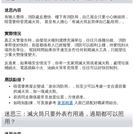
迷思內容
有啲人覺得，消防處反應快、樓下有消防局，自己屋企只要小心啲就得，
唔需要特登買滅火筒。 甚至有人擔心「有滅火筒反而俾自己亂咁用」。
實際情況
真正火警發生時，由發現火種到濃煙充滿單位，往往只係幾分鐘。 消防
車即使好快到，前提都係有人已經報警、消防可以順利上樓，仲要找到火
場所在單位。 呢段時間如果你手邊完全冇任何初期滅火工具，只能望住
少量火勢慢慢變大。
反過來，如果喺安全情況下，你有一支家用滅火筒或者滅火氈，處理垃圾
桶細火、電器插蘇小火、油鍋火等常見情景，往往可以好快控制到。
應該點做？
唔需要將屋企變成「迷你消防局」，但至少可以考慮一支合適容量
的滅火筒，加一塊滅火氈。
廚房同走廊係最常見放置位置，方便易拿。
如唔知點揀，可直接參考
家居精選
入面已搭配好嘅家用組合。
迷思三：滅火筒只要外表冇用過，過期都可以照
用？