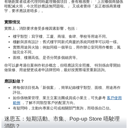
有啲創業者或者代理同時處理幾個項目，會有種感覺：「上次嗰個商舖係
咁配滅火筒，今次照抄應該無問題啦。」 又或者覺得「反正都係商業樓
宇，要求應該差唔多」。
實際情況
實際上，消防要求會受多種因素影響，包括：
樓宇類型：寫字樓、工廈、商場、食肆、學校等用途不同。
樓齡與原有設計：舊式樓宇同新式商廈的系統同標準可以唔一樣。
實際用途與火險：例如同樣一個單位，用作辦公室同用作餐飲，風
險完全不同。
面積、樓層高低、是否分間多個細房等。
你可以參考過往案例作初步概念，但唔應該完全照搬。 特別係由零開始
做裝修、用途變更或者申請牌照時，最好按實際場景重新諮詢。
應該點做？
將每個項目視為「新個案」，簡單紀錄樓宇類型、面積、用途再作
評估。
如你係物業管理、業主立案法團成員或小業主，可先參考
客戶使用
範例
，了解不同類型客戶的配置方向。
有疑問時，主動向專業公司或相關部門查詢，而唔係自己估。
迷思五：短期活動、市集、Pop-up Store 唔駛理
消防？