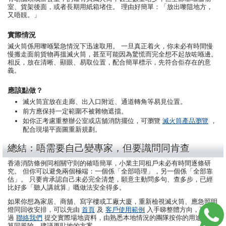
室、貨架後面，或者長期用紙箱堵住。 理由好簡單：「放出嚟阻地方，
又唔靚。」
實際情況
滅火筒係用嚟喺緊急情況下迅速取用。 一旦真正着火，你未必有時間慢
慢搬走面前貨物再搵滅火筒，甚至可能因為驚慌而完全想不起放咗喺邊。
相反，放在清晰、顯眼、易取位置，配合簡單標示，先符合佢存在的意
義。
應該點做？
滅火筒宜放在走廊、出入口附近、通道轉角等易見位置。
前方應保持一定範圍不被雜物遮擋。
如你正考慮重整辦公室或店舖消防擺位，可瀏覽
滅火筒產品瀏覽
，
配合現場平面圖重新規劃。
總結：唔需要自己變專家，但要識問同肯查
香港消防條例同相關守則的確唔簡單，小業主同租戶未必有時間逐條研
究。 但你可以避免兩個極端：一個係「全部唔理」，另一個係「全部靠
估」。 只要肯承認自己未必完全清楚，願意主動問多句、查多步，已經
比好多「聽人講就算」嘅做法安全得多。
如果你想為家居、商舖、寫字樓或工廠大廈，重新檢視滅火筒、應急照明
燈同回收安排，可以先由
首頁
及
客戶使用範例
入手睇整體方向，再透
過
聯絡我們
提交實際場地資料，由熟悉本地情況的團隊按你的用途、預
算同風險，建議更貼地的方案。