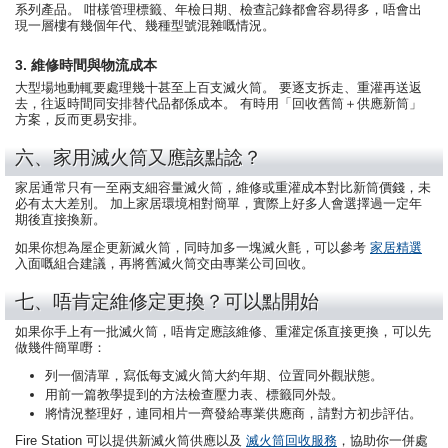
系列產品。 咁樣管理標籤、年檢日期、檢查記錄都會容易得多，唔會出
現一層樓有幾個年代、幾種型號混雜嘅情況。
3. 維修時間與物流成本
大型場地動輒要處理幾十甚至上百支滅火筒。 要逐支拆走、重灌再送返
去，往返時間同安排替代品都係成本。 有時用「回收舊筒＋供應新筒」
方案，反而更易安排。
六、家用滅火筒又應該點諗？
家居通常只有一至兩支細容量滅火筒，維修或重灌成本對比新筒價錢，未
必有太大差別。 加上家居環境相對簡單，實際上好多人會選擇過一定年
期後直接換新。
如果你想為屋企更新滅火筒，同時加多一塊滅火氈，可以參考
家居精選
入面嘅組合建議，再將舊滅火筒交由專業公司回收。
七、唔肯定維修定更換？可以點開始
如果你手上有一批滅火筒，唔肯定應該維修、重灌定係直接更換，可以先
做幾件簡單嘢：
列一個清單，寫低每支滅火筒大約年期、位置同外觀狀態。
用前一篇教學提到的方法檢查壓力表、標籤同外殼。
將情況整理好，連同相片一齊發給專業供應商，請對方初步評估。
Fire Station 可以提供新滅火筒供應以及
滅火筒回收服務
，協助你一併處