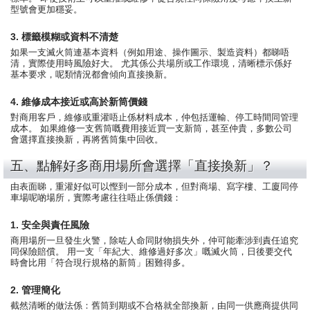
型號會更加穩妥。
3. 標籤模糊或資料不清楚
如果一支滅火筒連基本資料（例如用途、操作圖示、製造資料）都睇唔
清，實際使用時風險好大。 尤其係公共場所或工作環境，清晰標示係好
基本要求，呢類情況都會傾向直接換新。
4. 維修成本接近或高於新筒價錢
對商用客戶，維修或重灌唔止係材料成本，仲包括運輸、停工時間同管理
成本。 如果維修一支舊筒嘅費用接近買一支新筒，甚至仲貴，多數公司
會選擇直接換新，再將舊筒集中回收。
五、點解好多商用場所會選擇「直接換新」？
由表面睇，重灌好似可以慳到一部分成本，但對商場、寫字樓、工廈同停
車場呢啲場所，實際考慮往往唔止係價錢：
1. 安全與責任風險
商用場所一旦發生火警，除咗人命同財物損失外，仲可能牽涉到責任追究
同保險賠償。 用一支「年紀大、維修過好多次」嘅滅火筒，日後要交代
時會比用「符合現行規格的新筒」困難得多。
2. 管理簡化
截然清晰的做法係：舊筒到期或不合格就全部換新，由同一供應商提供同