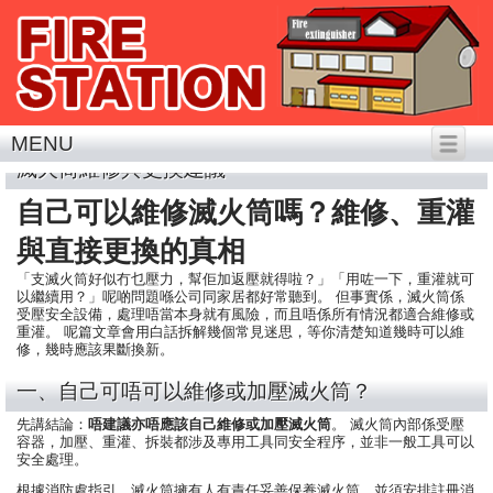
MENU
滅火筒維修與更換建議
自己可以維修滅火筒嗎？維修、重灌
與直接更換的真相
「支滅火筒好似冇乜壓力，幫佢加返壓就得啦？」「用咗一下，重灌就可
以繼續用？」呢啲問題喺公司同家居都好常聽到。 但事實係，滅火筒係
受壓安全設備，處理唔當本身就有風險，而且唔係所有情況都適合維修或
重灌。 呢篇文章會用白話拆解幾個常見迷思，等你清楚知道幾時可以維
修，幾時應該果斷換新。
一、自己可唔可以維修或加壓滅火筒？
先講結論：
唔建議亦唔應該自己維修或加壓滅火筒
。 滅火筒內部係受壓
容器，加壓、重灌、拆裝都涉及專用工具同安全程序，並非一般工具可以
安全處理。
根據消防處指引，滅火筒擁有人有責任妥善保養滅火筒，並須安排註冊消