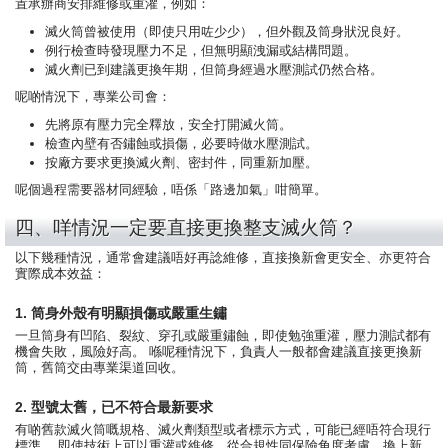
置承辦商安排維修或重灌，例如：
滅火筒曾被使用（即使只用咗少少），但外觀及筒身狀況良好。
例行檢查時發現壓力不足，但無明顯洩漏或結構問題。
滅火劑已到建議更換年期，但筒身經過水壓測試仍然合格。
呢啲情況下，專業公司會：
先將原有壓力完全釋放，安全打開滅火筒。
檢查內壁有否鏽蝕或損傷，必要時做水壓測試。
按廠方要求更換滅火劑、密封件，同重新加壓。
呢個過程需要器材同經驗，唔係「路邊加氣」咁簡單。
四、咩情況一定要直接更換整支滅火筒？
以下幾種情況，通常會建議唔好再諗維修，直接換新會更安全、亦更符合
實際成本效益：
1. 筒身外殼有明顯損傷或嚴重生鏽
一旦筒身有凹陷、裂紋、穿孔或嚴重鏽蝕，即使勉強重灌，壓力測試都有
機會失敗，風險好高。 喺呢種情況下，負責人一般都會建議直接更換新
筒，舊筒交由專業渠道回收。
2. 型號太舊，已不符合最新要求
有啲舊款滅火筒嘅規格、滅火劑類型或者標示方式，可能已經唔符合現行
標準。 即使技術上可以重灌或維修，從合規性同保險角度考慮，換上新