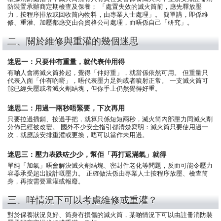
防裝置承辦商定期檢查及保養； 「處置失效的滅火筒前，應先釋放壓
力，按程序排放或回收筒內物料，由專業人士處理」。 簡單講，即係維
修、重灌、加壓都應交由合資格公司處理，而唔係自己「研究」。
二、關於維修與重灌的幾個迷思
迷思一：只要仲有重量，就代表仲用得
有啲人會將滅火筒拎起，覺得「仲好重」，就當係依然可用。 但重量只
代表入面「仲有啲嘢」，唔代表壓力足夠或者噴射正常。 一支滅火筒可
能已經失壓或者滅火劑結塊，但你手上仍然覺得好重。
迷思二：用過一兩秒唔緊要，下次再用
只要拉過插銷、按過手把，就算只係短短兩秒，滅火筒內部壓力同滅火劑
分佈已經被改變。 國外不少安全指引都清楚寫明：滅火筒只要使用過一
次，就應該安排重灌或更換，唔可以當作未用過。
迷思三：壓力表跌咗少少，幫佢「再打返滿氣」就得
單純「加氣」唔會解決滅火劑結塊、密封件老化等問題，反而可能令壓力
容器承受超出設計嘅壓力。 正確做法係由專業人士按程序放壓、檢查筒
身，再按需要重灌或報廢。
三、咩情況下可以考慮維修或重灌？
對於保養狀況良好、筒身冇損傷的滅火筒，某啲情況下可以由註冊消防裝