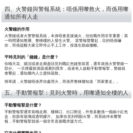
四、火警鐘與警報系統：唔係用嚟救火，而係用嚟
通知所有人走
火警鐘的作用
火警鐘或者火警警報系統，本身唔會直接滅火，但佢嘅作用非常重要：第
一時間通知整層、整棟樓的人發生火警。 當警報聲響起，目的唔係嚇
你，而係提醒大家立即停止手上工作，按逃生路線撤離。
平時見到的「鐘鐘」是什麼？
你喺天花、牆頂或者走廊盡頭見到嘅紅色鐘形裝置，通常就係火警警鐘一
部分。 一旦煙霧探測器感應到異常，或者有人啟動手動警報掣，警鐘就
會響起，通知樓內人士盡快疏散。
簡單講，火警鐘唔係畀你處理火，而係畀整棟樓知道「而家要走」。
五、手動警報掣：見到火警時，用嚟通知全樓的人
手動警報掣是什麼？
手動警報掣通常裝喺走廊、樓梯口、出口附近，外形多數係一個細小紅色
盒，前面有玻璃或透明膠片。 如果你見到明顯火警，而系統仲未響警
報，手動警報掣就係一個非常直接嘅求援方式。