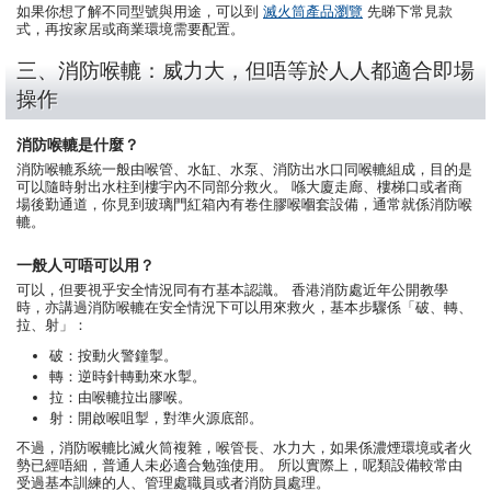
如果你想了解不同型號與用途，可以到
滅火筒產品瀏覽
先睇下常見款
式，再按家居或商業環境需要配置。
三、消防喉轆：威力大，但唔等於人人都適合即場
操作
消防喉轆是什麼？
消防喉轆系統一般由喉管、水缸、水泵、消防出水口同喉轆組成，目的是
可以隨時射出水柱到樓宇內不同部分救火。 喺大廈走廊、樓梯口或者商
場後勤通道，你見到玻璃門紅箱內有卷住膠喉嗰套設備，通常就係消防喉
轆。
一般人可唔可以用？
可以，但要視乎安全情況同有冇基本認識。 香港消防處近年公開教學
時，亦講過消防喉轆在安全情況下可以用來救火，基本步驟係「破、轉、
拉、射」：
破：按動火警鐘掣。
轉：逆時針轉動來水掣。
拉：由喉轆拉出膠喉。
射：開啟喉咀掣，對準火源底部。
不過，消防喉轆比滅火筒複雜，喉管長、水力大，如果係濃煙環境或者火
勢已經唔細，普通人未必適合勉強使用。 所以實際上，呢類設備較常由
受過基本訓練的人、管理處職員或者消防員處理。