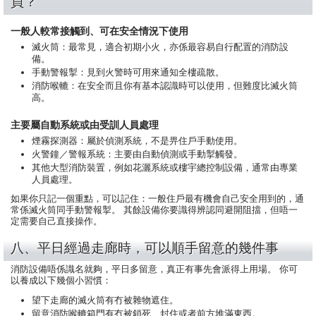
員？
一般人較常接觸到、可在安全情況下使用
滅火筒：最常見，適合初期小火，亦係最容易自行配置的消防設
備。
手動警報掣：見到火警時可用來通知全樓疏散。
消防喉轆：在安全而且你有基本認識時可以使用，但難度比滅火筒
高。
主要屬自動系統或由受訓人員處理
煙霧探測器：屬於偵測系統，不是畀住戶手動使用。
火警鐘／警報系統：主要由自動偵測或手動掣觸發。
其他大型消防裝置，例如花灑系統或樓宇總控制設備，通常由專業
人員處理。
如果你只記一個重點，可以記住：一般住戶最有機會自己安全用到的，通
常係滅火筒同手動警報掣。 其餘設備你要識得辨認同避開阻擋，但唔一
定需要自己直接操作。
八、平日經過走廊時，可以順手留意的幾件事
消防設備唔係識名就夠，平日多留意，真正有事先會派得上用場。 你可
以養成以下幾個小習慣：
望下走廊的滅火筒有冇被雜物遮住。
留意消防喉轆箱門有冇被鎖死、封住或者前方堆滿東西。