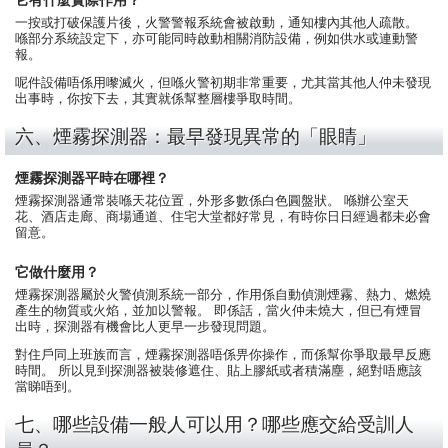
它有什麼實際作用？
一按或打破保護片後，火警警報系統會被啟動，通知樓內其他人疏散。
喺部分系統設定下，亦可能同時啟動相關消防設備，例如供水或連動警
報。
呢件設備唔係用嚟滅火，但喺火警初期非常重要，尤其當其他人仲未發現
出事時，你按下去，其實就係幫整層樓爭取時間。
六、煙霧探測器：最早發現異常的「眼睛」
煙霧探測器平時在哪裡？
煙霧探測器通常裝喺天花位置，外形多數係白色圓盤狀。 喺辦公室天
花、酒店走廊、商場通道、住宅大堂都好常見，有時你日日經過都未必會
留意。
它做什麼用？
煙霧探測器屬於火警偵測系統一部分，作用係自動偵測煙霧、熱力、燃燒
產生的物質或火焰，並加以警報。 即係話，當火仲未燒大，但已有煙冒
出時，探測器有機會比人更早一步發現問題。
對住戶同上班族而言，煙霧探測器唔係畀你操作，而係幫你爭取最早反應
時間。 所以見到探測器被裝修遮住、貼上膠紙或者積滿塵，絕對唔應該
當睇唔到。
七、哪些設備一般人可以用？哪些應交給受訓人