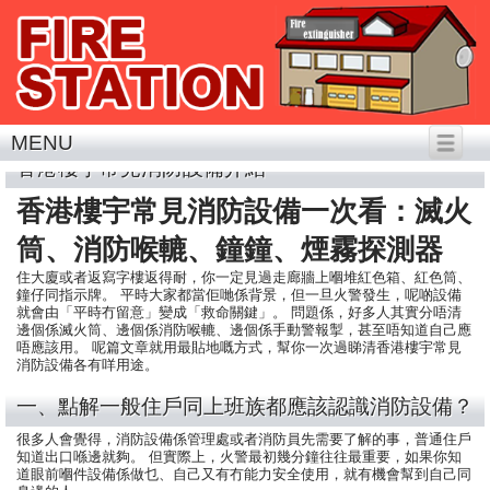
MENU
香港樓宇常見消防設備介紹
香港樓宇常見消防設備一次看：滅火
筒、消防喉轆、鐘鐘、煙霧探測器
住大廈或者返寫字樓返得耐，你一定見過走廊牆上嗰堆紅色箱、紅色筒、
鐘仔同指示牌。 平時大家都當佢哋係背景，但一旦火警發生，呢啲設備
就會由「平時冇留意」變成「救命關鍵」。 問題係，好多人其實分唔清
邊個係滅火筒、邊個係消防喉轆、邊個係手動警報掣，甚至唔知道自己應
唔應該用。 呢篇文章就用最貼地嘅方式，幫你一次過睇清香港樓宇常見
消防設備各有咩用途。
一、點解一般住戶同上班族都應該認識消防設備？
很多人會覺得，消防設備係管理處或者消防員先需要了解的事，普通住戶
知道出口喺邊就夠。 但實際上，火警最初幾分鐘往往最重要，如果你知
道眼前嗰件設備係做乜、自己又有冇能力安全使用，就有機會幫到自己同