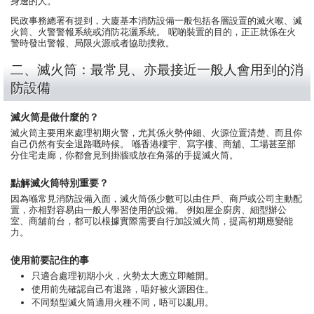
身邊的人。
民政事務總署有提到，大廈基本消防設備一般包括各層設置的滅火喉、滅
火筒、火警警報系統或消防花灑系統。 呢啲裝置的目的，正正就係在火
警時發出警報、局限火源或者協助撲救。
二、滅火筒：最常見、亦最接近一般人會用到的消
防設備
滅火筒是做什麼的？
滅火筒主要用來處理初期火警，尤其係火勢仲細、火源位置清楚、而且你
自己仍然有安全退路嘅時候。 喺香港樓宇、寫字樓、商舖、工場甚至部
分住宅走廊，你都會見到掛牆或放在角落的手提滅火筒。
點解滅火筒特別重要？
因為喺常見消防設備入面，滅火筒係少數可以由住戶、商戶或公司主動配
置，亦相對容易由一般人學習使用的設備。 例如屋企廚房、細型辦公
室、商舖前台，都可以根據實際需要自行加設滅火筒，提高初期應變能
力。
使用前要記住的事
只適合處理初期小火，火勢太大應立即離開。
使用前先確認自己有退路，唔好被火源困住。
不同類型滅火筒適用火種不同，唔可以亂用。