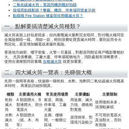
二氧化碳滅火筒：電器同機房嘅好拍檔
按場景點樣配搭？餐廳、機房、停車場同貨倉示例
點樣喺 Fire Station 揀返啱你用嘅滅火筒？
一、點解要搞清楚滅火筒種類？
滅火筒表面上好似差唔多，但內裏嘅滅火藥劑完全唔同，對付嘅火種同安
全風險都唔一樣。 用錯一款，輕則浪費咗寶貴滅火時間，重則反而令火
勢惡化，甚至增加觸電或者爆炸風險。
香港地方細密、樓宇密集，火警一旦蔓延，對鄰居同附近商戶嘅影響都好
大。 尤其係餐廳、工廠大廈、停車場呢啲地方，消防處都有清晰要求，
使用合適種類同容量嘅
合格滅火筒
就更加重要。
二、四大滅火筒一覽表：先睇個大概
先用一個簡單表格，快速睇一睇乾粉、水劑、泡劑同二氧化碳滅火筒嘅基
本特性， 再逐款詳細拆開講。
種類
主要適用火種
常見使用場景
主要優點
主要限制
乾粉
A 類固體火、B
家居、商舖、
用途廣、滅火
使用後粉末多，
滅火
類液體火、部分
停車場、工廠
力強、價格相
清潔較麻煩
筒
電器火
大廈
對實惠
水劑
A 類固體火
走廊、樓梯
不可用於電器火
原理簡單、對
滅火
（紙、木、布
間、一般辦公
及油類火，否則
環境污染較少
筒
等）
區域
有危險