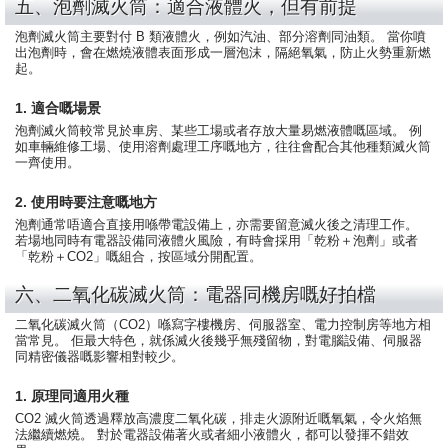
五、泡劑滅火筒：適合液體火，但有前提
泡劑滅火筒主要對付 B 類液體火，例如汽油、部分溶劑同油類。 當你噴
出泡劑時，會在燃燒液體表面形成一層泡沫，隔絕氧氣，防止火勢重新燃
起。
1. 適合嘅場景
泡劑滅火筒較常見於車房、某些工場或者存放大量易燃液體嘅區域。 例
如車輛維修工場、使用溶劑處理工序嘅地方，往往會配合其他種類滅火筒
一齊使用。
2. 使用時要注意嘅地方
泡劑通常唔適合直接用喺帶電設備上，亦需要留意滅火後之清理工作。
若場地同時有電器設備同液體火風險，有時會採用「乾粉＋泡劑」或者
「乾粉＋CO2」嘅組合，按區域分開配置。
六、二氧化碳滅火筒：電器同機房嘅好拍檔
二氧化碳滅火筒（CO2）喺寫字樓機房、伺服器室、電力控制房等地方相
當常見。 佢最大特色，就係滅火後幾乎無殘留物，對電腦設備、伺服器
同精密儀器嘅影響相對較少。
1. 原理同適用火種
CO2 滅火筒透過釋放高濃度二氧化碳，排走火源附近嘅氧氣，令火焰無
法繼續燃燒。 對於電器設備著火或者細小液體火，都可以發揮不錯效