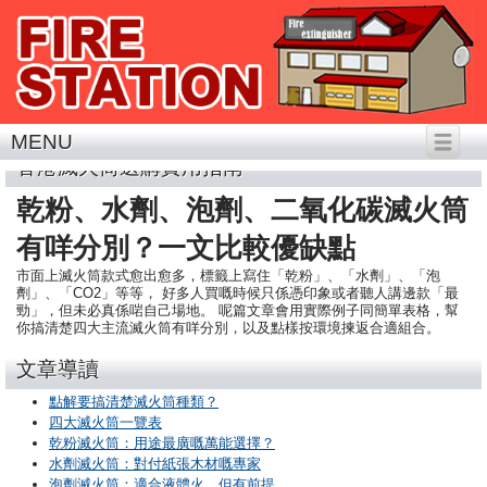
MENU
香港滅火筒選購實用指南
乾粉、水劑、泡劑、二氧化碳滅火筒
有咩分別？一文比較優缺點
市面上滅火筒款式愈出愈多，標籤上寫住「乾粉」、「水劑」、「泡
劑」、「CO2」等等， 好多人買嘅時候只係憑印象或者聽人講邊款「最
勁」，但未必真係啱自己場地。 呢篇文章會用實際例子同簡單表格，幫
你搞清楚四大主流滅火筒有咩分別，以及點樣按環境揀返合適組合。
文章導讀
點解要搞清楚滅火筒種類？
四大滅火筒一覽表
乾粉滅火筒：用途最廣嘅萬能選擇？
水劑滅火筒：對付紙張木材嘅專家
泡劑滅火筒：適合液體火，但有前提