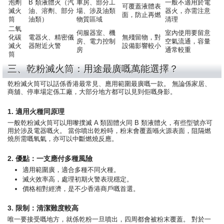
泡劑
B 類液體火（汽
車房、部分工
一般不適用於電
可覆蓋液體表
滅火
油、溶劑、部分
場、涉及油類
器火，亦需注意
面，防止再燃
筒
油類）
物質區域
清理
二氧
伺服器室、機
室內使用要留意
化碳
電器火、精密儀
無殘留物，對
房、電力控制
空氣流通，容量
滅火
器附近火警
設備影響較小
房
通常較重
筒
三、乾粉滅火筒：用途最廣嘅萬能選擇？
乾粉滅火筒可以話係香港最常見、應用範圍最廣嘅一款。 無論係家居、
商舖、停車場定係工廠，大部分地方都可以見到佢嘅身影。
1. 適用火種同原理
一般乾粉滅火筒可以用嚟撲滅 A 類固體火同 B 類液體火，有些型號亦可
用於涉及電器嘅火。 當你噴出乾粉時，粉末會覆蓋喺火源表面，阻隔燃
燒所需嘅氧氣，亦可以中斷燃燒反應。
2. 優點：一支應付多種風險
適用範圍廣，適合多種不同火種。
滅火效率高，處理初期火警表現穩定。
價格相對經濟，是不少香港商戶嘅首選。
3. 限制：清潔難度較高
唯一要接受嘅地方，就係乾粉一旦噴出，四周都會被粉末覆蓋。 對於一