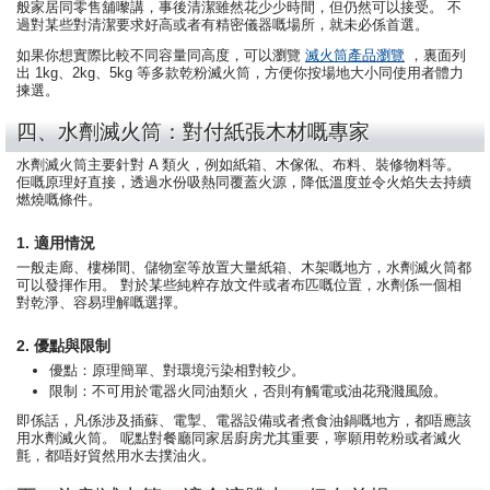
般家居同零售舖嚟講，事後清潔雖然花少少時間，但仍然可以接受。 不
過對某些對清潔要求好高或者有精密儀器嘅場所，就未必係首選。
如果你想實際比較不同容量同高度，可以瀏覽
滅火筒產品瀏覽
，裏面列
出 1kg、2kg、5kg 等多款乾粉滅火筒，方便你按場地大小同使用者體力
揀選。
四、水劑滅火筒：對付紙張木材嘅專家
水劑滅火筒主要針對 A 類火，例如紙箱、木傢俬、布料、裝修物料等。
佢嘅原理好直接，透過水份吸熱同覆蓋火源，降低溫度並令火焰失去持續
燃燒嘅條件。
1. 適用情況
一般走廊、樓梯間、儲物室等放置大量紙箱、木架嘅地方，水劑滅火筒都
可以發揮作用。 對於某些純粹存放文件或者布匹嘅位置，水劑係一個相
對乾淨、容易理解嘅選擇。
2. 優點與限制
優點：原理簡單、對環境污染相對較少。
限制：不可用於電器火同油類火，否則有觸電或油花飛濺風險。
即係話，凡係涉及插蘇、電掣、電器設備或者煮食油鍋嘅地方，都唔應該
用水劑滅火筒。 呢點對餐廳同家居廚房尤其重要，寧願用乾粉或者滅火
氈，都唔好貿然用水去撲油火。