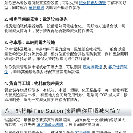
如你想為餐飲場所配置整套設備，可以先到
滅火筒產品瀏覽
了解不同類
型，同時配合
家居精選
內嘅組合概念作參考。
2. 機房同伺服器室：電器設備優先
機房最怕嘅係電器短路、設備過熱同電線老化。 呢類地方通常會以二氧
化碳滅火筒為主，視乎情況再配合乾粉滅火筒作後備。
3. 停車場：車輛同電力設施
停車場涉及燃油、車身物料同電力設備，風險組合較複雜。 一般會以適
量乾粉滅火筒分佈於各層，部分位置會配合其他消防裝置，例如應急照明
燈同出路指示燈， 確保火警時視線同逃生路線清晰。
如你負責管理停車場或者工廠大廈，可以瀏覽
應急照明燈
及
客戶使用範
例
，睇睇其他場地係點樣配置整套消防設備。
4. 貨倉同工場：物料種類差異大
貨倉儲存物品類型多，有紙箱、木板、塑膠、化工產品等，每一種物料嘅
火警風險都唔一樣。 有些地方會同時使用乾粉、泡劑同 CO2 滅火筒，按
區域劃分，避免一支滅火筒要兼顧所有情況。
八、點樣喺 Fire Station 揀返啱你用嘅滅火筒？
理論講完，最後都係要落實到實際選購。 如果你想一次過睇晒各類滅火
筒款式，可以先去
滅火筒產品瀏覽
，按用途同容量篩選。
如果你係以家居安全為主，可以優先參考
家居精選
裏面嘅組合，當作基