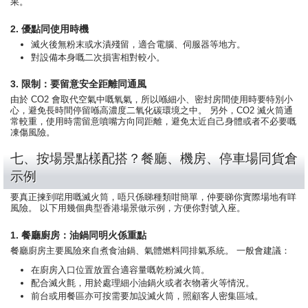
果。
2. 優點同使用時機
滅火後無粉末或水漬殘留，適合電腦、伺服器等地方。
對設備本身嘅二次損害相對較小。
3. 限制：要留意安全距離同通風
由於 CO2 會取代空氣中嘅氧氣，所以喺細小、密封房間使用時要特別小
心，避免長時間停留喺高濃度二氧化碳環境之中。 另外，CO2 滅火筒通
常較重，使用時需留意噴嘴方向同距離，避免太近自己身體或者不必要嘅
凍傷風險。
七、按場景點樣配搭？餐廳、機房、停車場同貨倉
示例
要真正揀到啱用嘅滅火筒，唔只係睇種類咁簡單，仲要睇你實際場地有咩
風險。 以下用幾個典型香港場景做示例，方便你對號入座。
1. 餐廳廚房：油鍋同明火係重點
餐廳廚房主要風險來自煮食油鍋、氣體燃料同排氣系統。 一般會建議：
在廚房入口位置放置合適容量嘅乾粉滅火筒。
配合滅火氈，用於處理細小油鍋火或者衣物著火等情況。
前台或用餐區亦可按需要加設滅火筒，照顧客人密集區域。