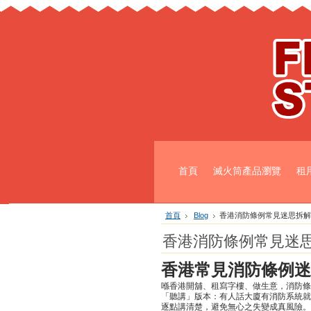
首頁
滅火筒產品瀏覽
租
首頁
Blog
香港消防條例常見迷思拆解
香港消防條例常見迷
香港常見消防條例迷
喺香港開舖、租寫字樓、做生意，消防條
「聽講」版本：有人話大廈有消防系統就
逐點講清楚，避免無心之失變成真風險。