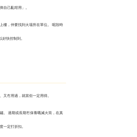
而俾自己亂咁用」。
上樓，仲要找到火場所在單位。 呢段時
以好快控制到。
好、又冇用過，就當佢一定用得。
鏽。 過期或長期冇保養嘅滅火筒，在真
度一定打折扣。