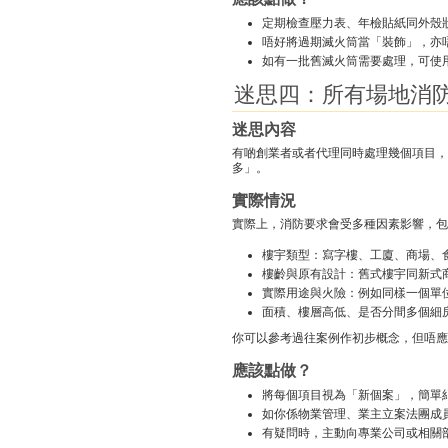
定期檢查壓力表、年檢貼紙同外殼
唔好將過期滅火筒當「裝飾」，亦
如有一批舊滅火筒需要處理，可使
迷思四：所有場地消
迷思內容
有啲創業者或者代理同時處理幾個項目，
多」。
實際情況
實際上，消防要求會受多種因素影響，包
樓宇類型：寫字樓、工廈、商場、
樓齡與原有設計：舊式樓宇同新式
實際用途與火險：例如同樣一個單
面積、樓層高低、是否分間多個細
你可以參考過往案例作初步概念，但唔應
應該點做？
將每個項目視為「新個案」，簡單
如你係物業管理、業主立案法團成
有疑問時，主動向專業公司或相關