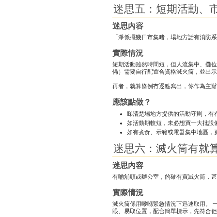
迷思五：短期活動、市集、
迷思內容
「淨係擺幾日市集啫，場地方話有消防系統
實際情況
短期活動雖然時間短，但人流集中、攤位
備）需要自行配置合資格滅火筒，並出示
再者，就算條例冇逐點寫出，你作為主辦
應該點做？
睇清楚場地方提供的活動守則，有
如活動期較短，未必想買一大批設
如有煮食、示範或電器集中地區，
迷思六：滅火筒有就
迷思內容
有啲舖頭或辦公室，的確有買滅火筒，甚
實際情況
滅火筒係用嚟喺緊急情況下迅速取用。 
眼、易取位置，配合簡單標示，先符合佢