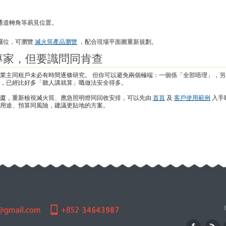
通道轉角等易見位置。
。
擺位，可瀏覽
滅火筒產品瀏覽
，配合現場平面圖重新規劃。
專家，但要識問同肯查
業主同租戶未必有時間逐條研究。 但你可以避免兩個極端：一個係「全部唔理」，另
，已經比好多「聽人講就算」嘅做法安全得多。
大廈，重新檢視滅火筒、應急照明燈同回收安排，可以先由
首頁
及
客戶使用範例
入手
用途、預算同風險，建議更貼地的方案。