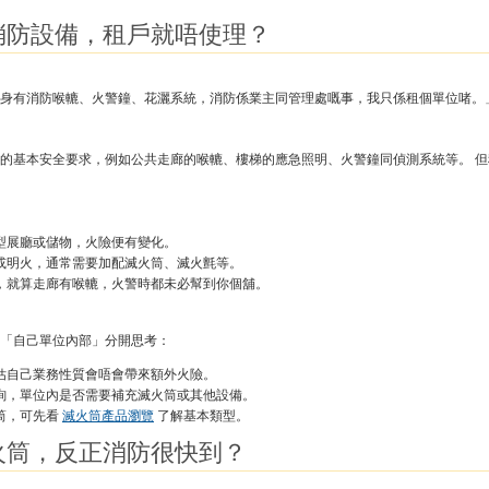
消防設備，租戶就唔使理？
身有消防喉轆、火警鐘、花灑系統，消防係業主同管理處嘅事，我只係租個單位啫。
的基本安全要求，例如公共走廊的喉轆、樓梯的應急照明、火警鐘同偵測系統等。 
型展廳或儲物，火險便有變化。
或明火，通常需要加配滅火筒、滅火氈等。
，就算走廊有喉轆，火警時都未必幫到你個舖。
「自己單位內部」分開思考：
估自己業務性質會唔會帶來額外火險。
詢，單位內是否需要補充滅火筒或其他設備。
筒，可先看
滅火筒產品瀏覽
了解基本類型。
火筒，反正消防很快到？