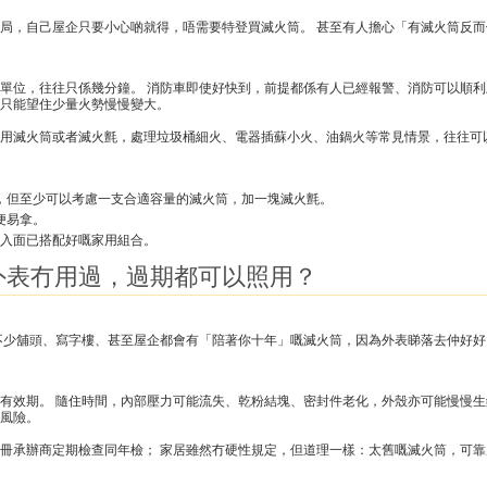
局，自己屋企只要小心啲就得，唔需要特登買滅火筒。 甚至有人擔心「有滅火筒反
單位，往往只係幾分鐘。 消防車即使好快到，前提都係有人已經報警、消防可以順利
只能望住少量火勢慢慢變大。
用滅火筒或者滅火氈，處理垃圾桶細火、電器插蘇小火、油鍋火等常見情景，往往可
，但至少可以考慮一支合適容量的滅火筒，加一塊滅火氈。
便易拿。
入面已搭配好嘅家用組合。
外表冇用過，過期都可以照用？
不少舖頭、寫字樓、甚至屋企都會有「陪著你十年」嘅滅火筒，因為外表睇落去仲好
有效期。 隨住時間，內部壓力可能流失、乾粉結塊、密封件老化，外殼亦可能慢慢生
風險。
冊承辦商定期檢查同年檢； 家居雖然冇硬性規定，但道理一樣：太舊嘅滅火筒，可靠