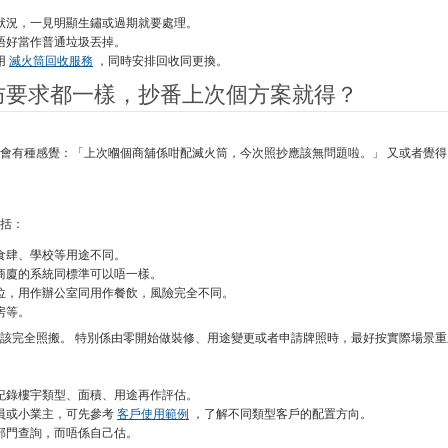
狀況，一見明顯生鏽或過期就要處理。
唔好當作普通垃圾丟掉。
用
滅火筒回收服務
，同時安排回收同更換。
防要求都一樣，抄番上次個方案就得？
會有種感覺：「上次嗰個商舖係咁配滅火筒，今次照抄應該無問題啦。」 又或者覺
括：
食肆、學校等用途不同。
商廈的系統同標準可以唔一樣。
位，用作辦公室同用作餐飲，風險完全不同。
房等。
該完全照搬。 特別係由零開始做裝修、用途變更或者申請牌照時，最好按實際場景重
紀錄樓宇類型、面積、用途再作評估。
員或小業主，可先參考
客戶使用範例
，了解不同類型客戶的配置方向。
部門查詢，而唔係自己估。