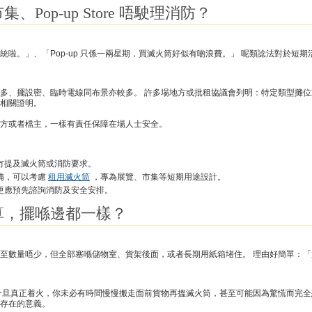
Pop-up Store 唔駛理消防？
啦。」、「Pop-up 只係一兩星期，買滅火筒好似有啲浪費。」 呢類諗法對於短期
多、擺設密、臨時電線同布景亦較多。 許多場地方或批租協議會列明：特定類型攤
相關證明。
方或者檔主，一樣有責任保障在場人士安全。
冇提及滅火筒或消防要求。
備，可以考慮
租用滅火筒
，專為展覽、市集等短期用途設計。
更應預先諮詢消防及安全安排。
算，擺喺邊都一樣？
至數量唔少，但全部塞喺儲物室、貨架後面，或者長期用紙箱堵住。 理由好簡單：
一旦真正着火，你未必有時間慢慢搬走面前貨物再搵滅火筒，甚至可能因為驚慌而完全
存在的意義。