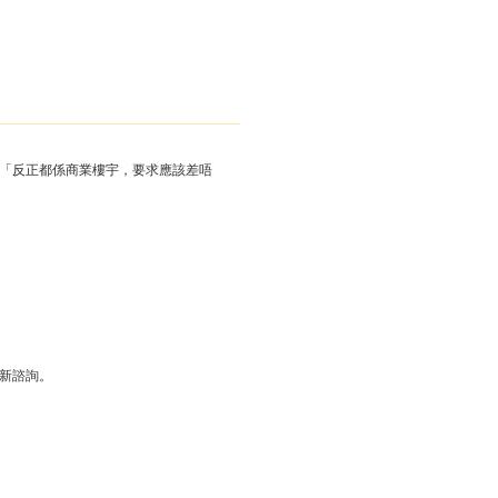
得「反正都係商業樓宇，要求應該差唔
新諮詢。