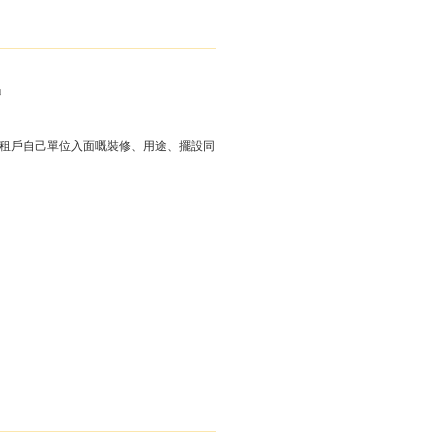
」
但租戶自己單位入面嘅裝修、用途、擺設同