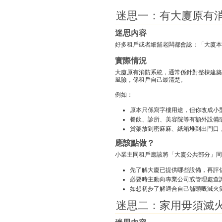
迷思一：有大廈原有
迷思內容
好多租戶或者細舖老闆都會諗：「大廈本
實際情況
大廈原有消防系統，通常係針對整棟建築
風險，係租戶自己最清楚。
例如：
原本只係寫字樓用途，但你改成小
餐飲、診所、美容院等有額外設備
貨架放到密麻麻、紙箱堆到出門口
應該點做？
小業主同租戶應該將「大廈公共部分」同
先了解大廈已提供哪些設備，再評
必要時主動向專業公司或管理處查
如想初步了解適合自己舖頭嘅滅火
迷思二：家用毋須滅