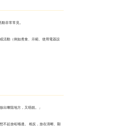
活動非常常見。
位或活動（例如煮食、示範、使用電器設
「放出嚟阻地方，又唔靚。」
想不起放咗喺邊。 相反，放在清晰、顯