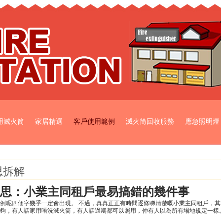
用滅火筒
家居精選
客戶使用範例
滅火筒回收服務
應急照明燈
思拆解
思：小業主同租戶最易搞錯的幾件事
例呢四個字幾乎一定會出現。 不過，真真正正有時間逐條睇清楚嘅小業主同租戶，其
夠，有人話家用唔洗滅火筒，有人話過期都可以照用，仲有人以為所有場地規定一樣