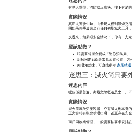
迷思內容
有啲人覺得，消防處反應快、樓下有消防
實際情況
真正火警發生時，由發現火種到濃煙充滿
間如果你手邊完全冇任何初期滅火工具，
反過來，如果喺安全情況下，你有一支家
應該點做？
唔需要將屋企變成「迷你消防局」
廚房同走廊係最常見放置位置，方
如唔知點揀，可直接參考
家居精選
迷思三：滅火筒只要
迷思內容
呢個係最普遍、亦最危險嘅迷思之一。 
實際情況
滅火筒屬於受壓容器，亦有滅火劑本身的
正火警時有機會噴唔出嘢，甚至存在安全
商戶同物業管理，一般需要按要求安排註
應該點做？