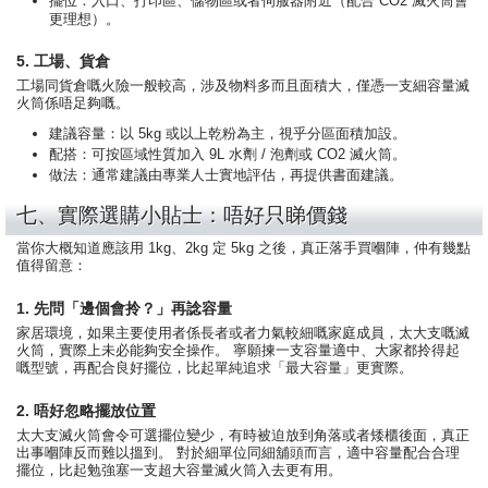
擺位：入口、打印區、儲物區或者伺服器附近（配合 CO2 滅火筒會
更理想）。
5. 工場、貨倉
工場同貨倉嘅火險一般較高，涉及物料多而且面積大，僅憑一支細容量滅
火筒係唔足夠嘅。
建議容量：以 5kg 或以上乾粉為主，視乎分區面積加設。
配搭：可按區域性質加入 9L 水劑 / 泡劑或 CO2 滅火筒。
做法：通常建議由專業人士實地評估，再提供書面建議。
七、實際選購小貼士：唔好只睇價錢
當你大概知道應該用 1kg、2kg 定 5kg 之後，真正落手買嗰陣，仲有幾點
值得留意：
1. 先問「邊個會拎？」再諗容量
家居環境，如果主要使用者係長者或者力氣較細嘅家庭成員，太大支嘅滅
火筒，實際上未必能夠安全操作。 寧願揀一支容量適中、大家都拎得起
嘅型號，再配合良好擺位，比起單純追求「最大容量」更實際。
2. 唔好忽略擺放位置
太大支滅火筒會令可選擺位變少，有時被迫放到角落或者矮櫃後面，真正
出事嗰陣反而難以搵到。 對於細單位同細舖頭而言，適中容量配合合理
擺位，比起勉強塞一支超大容量滅火筒入去更有用。