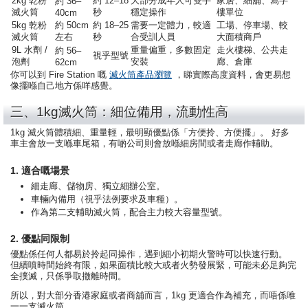
2kg 乾粉
約 12–18
大部分成年人可雙手
家居、細舖、寫字
約 36–
滅火筒
秒
穩定操作
樓單位
40cm
5kg 乾粉
約 50cm
約 18–25
需要一定體力，較適
工場、停車場、較
滅火筒
左右
秒
合受訓人員
大面積商戶
9L 水劑 /
重量偏重，多數固定
走火樓梯、公共走
約 56–
視乎型號
泡劑
安裝
廊、倉庫
62cm
你可以到 Fire Station 嘅
滅火筒產品瀏覽
，睇實際高度資料，會更易想
像擺喺自己地方係咩感覺。
三、1kg滅火筒：細位備用，流動性高
1kg 滅火筒體積細、重量輕，最明顯優點係「方便拎、方便擺」。 好多
車主會放一支喺車尾箱，有啲公司則會放喺細房間或者走廊作輔助。
1. 適合嘅場景
細走廊、儲物房、獨立細辦公室。
車輛內備用（視乎法例要求及車種）。
作為第二支輔助滅火筒，配合主力較大容量型號。
2. 優點同限制
優點係任何人都易於拎起同操作，遇到細小初期火警時可以快速行動。
但續噴時間始終有限，如果面積比較大或者火勢發展緊，可能未必足夠完
全撲滅，只係爭取撤離時間。
所以，對大部分香港家庭或者商舖而言，1kg 更適合作為補充，而唔係唯
一一支滅火筒。