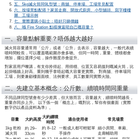
五、5kg滅火筒同9L型號：商舖、停車場、工場常見配置
六、按場景點配搭？家居走廊、開放式廚房、小型舖頭、寫字樓樓
層、工場示例
七、實際選購小貼士：唔好只睇價錢
八、喺 Fire Station 點樣揀返啱自己嘅容量？
一、容量點解重要？唔係越大越好
滅火筒容量通常用「公斤」或者「公升」去表示，容量越大，一般代表續
噴時間較長，可以覆蓋嘅範圍亦會多啲。 但同一時間，重量、體積都會
增加，擺位選擇少咗，操作難度亦會提升。
對家居用戶嚟講，有支你拎得起、用得穩、位置又容易搵到嘅滅火筒，比
起掛喺牆上好高、重到幾乎拿唔起嘅大容量更實際。 對商舖、停車場同
工場，則要兼顧樓面面積、法例要求、員工數量同實際火險。
二、先建立基本概念：公斤數、續噴時間同重量
不同品牌同型號會有少少差異，但大致而言，容量越大，續噴時間越長，
重量亦同步上升。 以下係一個「概念上」嘅對比，幫你有個畫面（實際
數字仍以產品資料為準）。
大約續噴
容量
大約高度
適合使用者
常見場景
時間
1kg 乾粉
約 8–12
一般成人都可輕鬆單
細小房間、車廂、
約 29–
滅火筒
秒
手操作
走廊輔助用
33cm