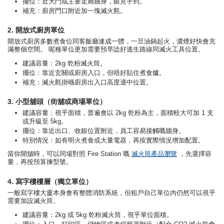
擺位：近大門或主要走廊牆身，眼見手到。
補充：廚房門口附近加一塊滅火氈。
2. 開放式廚房單位
開放式廚房多數煮食位同客飯廳連成一體，一旦油鍋起火，濃煙好快會充
滿整個空間。 呢種單位更加需要預早諗好逃生路線同滅火工具位置。
建議容量：2kg 乾粉滅火筒。
擺位：靠近玄關或廚房入口，但唔好貼住煮食爐。
補充：滅火氈掛喺廚房出入口高度適中位置。
3. 小型舖頭（街舖或商場單位）
建議容量：視乎面積，普遍會以 2kg 乾粉為主，面積較大可加 1 支
或升級至 5kg。
擺位：靠近出口、收銀位置附近，員工容易接觸嘅牆身。
特別情況：如有明火煮食或大量電器，再按實際情況增加配置。
當你開舖時，可以同場對照 Fire Station 嘅
滅火筒產品瀏覽
，先選擇容
量，再按預算揀型號。
4. 寫字樓樓層（獨立單位）
一般寫字樓大廈本身會有整體消防系統，但租戶自己單位內仍然可以視乎
需要加設滅火筒。
建議容量：2kg 或 5kg 乾粉滅火筒，視乎單位面積。