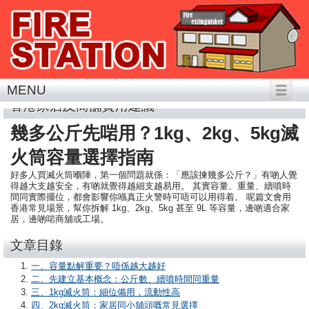
MENU
香港家居及商舖實用建議
幾多公斤先啱用？1kg、2kg、5kg滅
火筒容量選擇指南
好多人買滅火筒嗰陣，第一個問題就係：「應該揀幾多公斤？」有啲人覺
得越大支越安全，有啲就覺得越細支越易用。 其實容量、重量、續噴時
間同實際擺位，都會影響你喺真正火警時可唔可以用得着。 呢篇文會用
香港常見場景，幫你拆解 1kg、2kg、5kg 甚至 9L 等容量，邊啲適合家
居，邊啲啱商舖或工場。
文章目錄
一、容量點解重要？唔係越大越好
二、先建立基本概念：公斤數、續噴時間同重量
三、1kg滅火筒：細位備用，流動性高
四、2kg滅火筒：家居同小舖頭嘅常見選擇