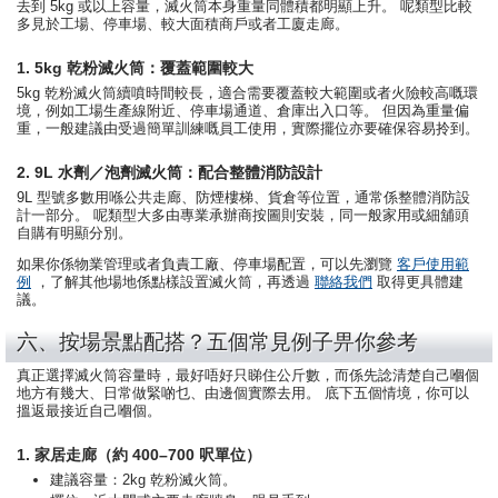
去到 5kg 或以上容量，滅火筒本身重量同體積都明顯上升。 呢類型比較
多見於工場、停車場、較大面積商戶或者工廈走廊。
1. 5kg 乾粉滅火筒：覆蓋範圍較大
5kg 乾粉滅火筒續噴時間較長，適合需要覆蓋較大範圍或者火險較高嘅環
境，例如工場生產線附近、停車場通道、倉庫出入口等。 但因為重量偏
重，一般建議由受過簡單訓練嘅員工使用，實際擺位亦要確保容易拎到。
2. 9L 水劑／泡劑滅火筒：配合整體消防設計
9L 型號多數用喺公共走廊、防煙樓梯、貨倉等位置，通常係整體消防設
計一部分。 呢類型大多由專業承辦商按圖則安裝，同一般家用或細舖頭
自購有明顯分別。
如果你係物業管理或者負責工廠、停車場配置，可以先瀏覽
客戶使用範
例
，了解其他場地係點樣設置滅火筒，再透過
聯絡我們
取得更具體建
議。
六、按場景點配搭？五個常見例子畀你參考
真正選擇滅火筒容量時，最好唔好只睇住公斤數，而係先諗清楚自己嗰個
地方有幾大、日常做緊啲乜、由邊個實際去用。 底下五個情境，你可以
搵返最接近自己嗰個。
1. 家居走廊（約 400–700 呎單位）
建議容量：2kg 乾粉滅火筒。