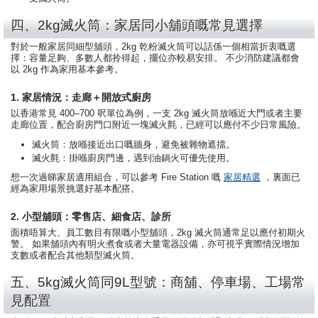
四、2kg滅火筒：家居同小舖頭嘅常見選擇
對於一般家居同細型舖頭，2kg 乾粉滅火筒可以話係一個相當折衷嘅選
擇：容量足夠、多數人都拎得起，擺位亦較易安排。 不少消防建議都會
以 2kg 作為家用基本參考。
1. 家居情況：走廊＋開放式廚房
以香港常見 400–700 呎單位為例，一支 2kg 滅火筒放喺近大門或者主要
走廊位置，配合廚房門口附近一塊滅火氈，已經可以應付不少日常風險。
滅火筒：放喺接近出口嘅牆身，避免被雜物遮擋。
滅火氈：掛喺廚房門邊，遇到油鍋火可優先使用。
想一次過睇家居適用組合，可以參考 Fire Station 嘅
家居精選
，裏面已
經為家用場景挑選好基本配搭。
2. 小型舖頭：零售店、細食店、診所
面積唔算大、員工數目有限嘅小型舖頭，2kg 滅火筒通常足以應付初期火
警。 如果舖頭內有明火煮食或者大量電器設備，亦可視乎實際情況增加
支數或者配合其他類型滅火筒。
五、5kg滅火筒同9L型號：商舖、停車場、工場常
見配置